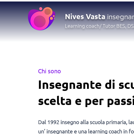
N
iv
es V
ast
a
insegna
Learning coach/ Tutor BES, D
Chi sono
Insegnante di sc
scelta e per pas
Dal 1992 insegno alla scuola primaria, lau
un’ insegnante e una learning coach in f