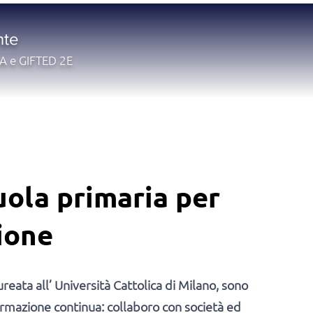
nte
SA e GIFTED 2E
uola primaria per
sione
reata all’ Università Cattolica di Milano, sono
ormazione continua: collaboro con società ed