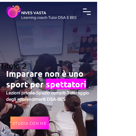
NIVES VASTA
Learning coach-Tutor DSA E BES
Titolo 2
Titolo 2
Imparare non è uno
sport per
spettatori
Lezioni private-Spazio compiti-Tutoraggio
degli apprendimenti DSA-BES
STUDIA CON ME