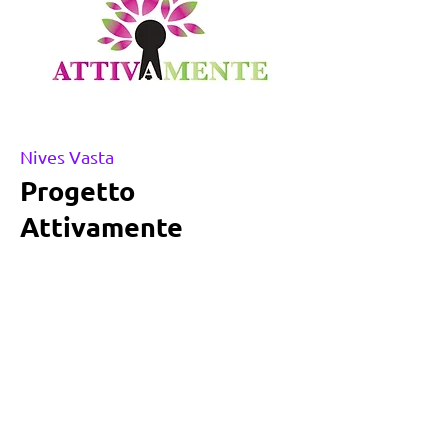
Nives Vasta
Progetto
Attivamente
Un centro per l’ apprendimento pensato per
studenti ma anche per educatori, insegnanti e
famigli
e, in cui svolgiamo
Progetti di Didattica Ludica
Formaz
ione Game based Learning
Attività di aggregazione trasversale
Laboratori di Gioco Cognitivo e Matematica